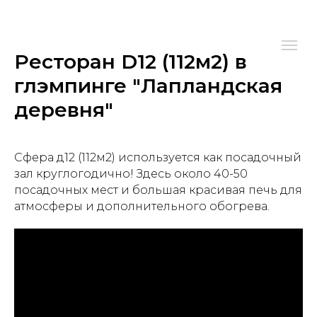
Ресторан D12 (112м2) в
глэмпинге "Лапландская
деревня"
Сфера д12 (112м2) используется как посадочный
зал круглогодично! Здесь около 40-50
посадочных мест и большая красивая печь для
атмосферы и дополнительного обогрева.