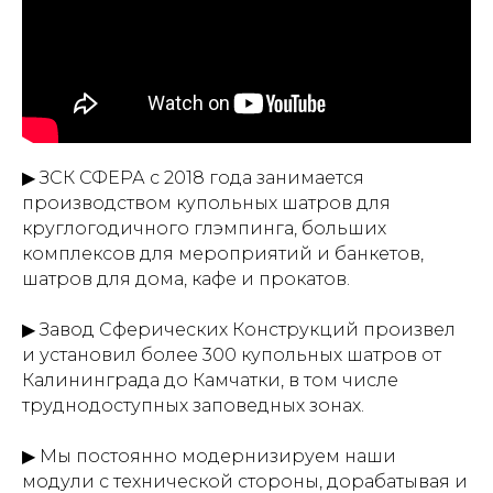
▶ ЗСК СФЕРА с 2018 года занимается
производством купольных шатров для
круглогодичного глэмпинга, больших
комплексов для мероприятий и банкетов,
шатров для дома, кафе и прокатов.
▶ Завод Сферических Конструкций произвел
и установил более 300 купольных шатров от
Калининграда до Камчатки, в том числе
труднодоступных заповедных зонах.
▶ Мы постоянно модернизируем наши
модули с технической стороны, дорабатывая и